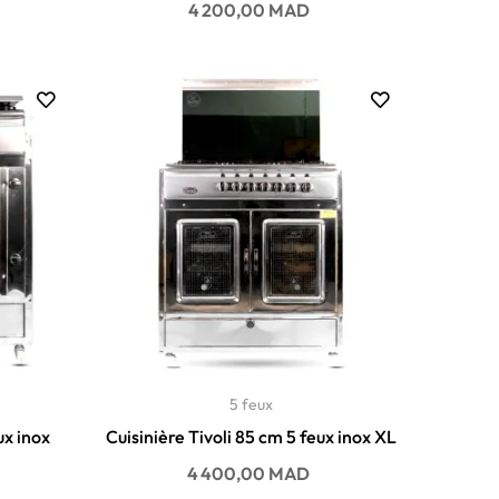
Prix
4 200,00 MAD
5 feux
ux inox
Cuisinière Tivoli 85 cm 5 feux inox XL
Prix
4 400,00 MAD