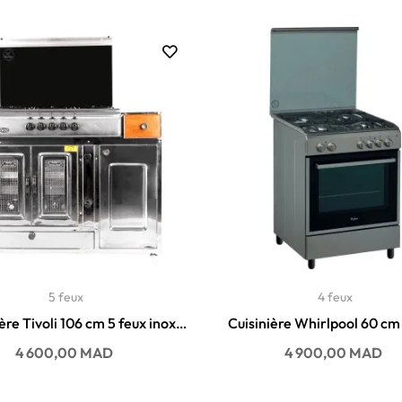
5 feux
4 feux
ère Tivoli 106 cm 5 feux inox
Cuisinière Whirlpool 60 cm
avec...
ACMT 6310 / IX2
Prix
Prix
4 600,00 MAD
4 900,00 MAD