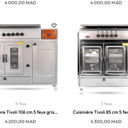
Prix
Prix
4 000,00 MAD
4 000,00 MAD
5 feux
5 feux
ère Tivoli 106 cm 5 feux grise
Cuisinière Tivoli 85 cm 5 fe
avec...
Prix
Prix
4 200,00 MAD
4 300,00 MAD