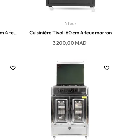
4 feux
cm 4 feux
Cuisinière Tivoli 60 cm 4 feux marron
Prix
3 200,00 MAD