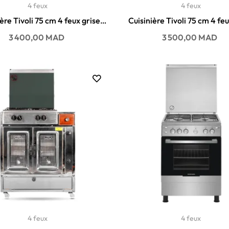
4 feux
4 feux
ère Tivoli 75 cm 4 feux grise
Cuisinière Tivoli 75 cm 4 fe
avec tiroir
avec tiroir
Prix
Prix
3 400,00 MAD
3 500,00 MAD
4 feux
4 feux