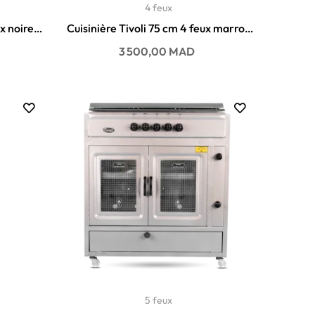
4 feux
ux noire
Cuisinière Tivoli 75 cm 4 feux marron
avec tiroir
Prix
3 500,00 MAD
5 feux