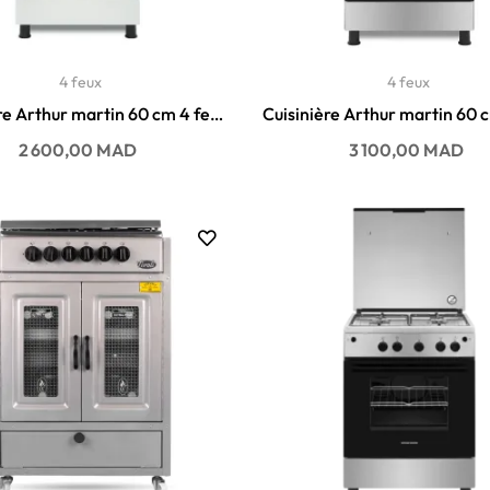
4 feux
4 feux
re Arthur martin 60 cm 4 feux
Cuisinière Arthur martin 60 
AKG601A1OW
AKG6000A1Y
Prix
Prix
2 600,00 MAD
3 100,00 MAD