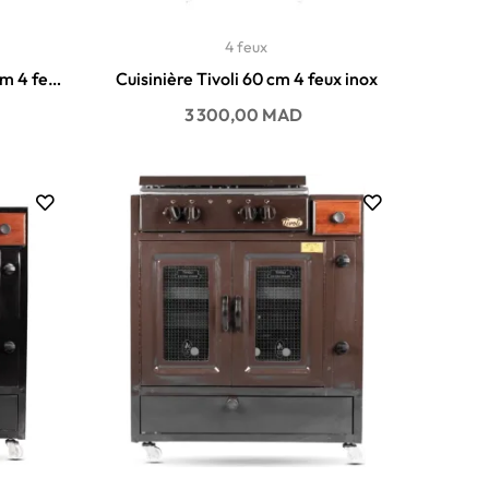
4 feux
cm 4 feux
Cuisinière Tivoli 60 cm 4 feux inox
Prix
3 300,00 MAD