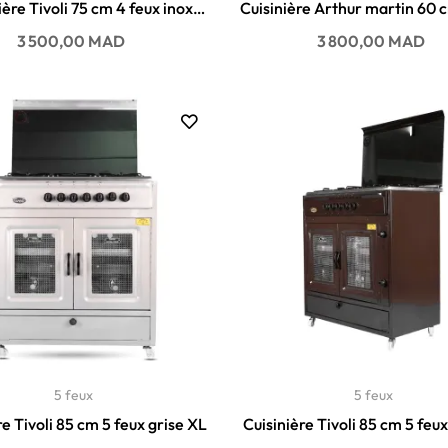
ière Tivoli 75 cm 4 feux inox
Cuisinière Arthur martin 60 
avec tiroir
AKG611A3OX
Prix
Prix
3 500,00 MAD
3 800,00 MAD
5 feux
5 feux
re Tivoli 85 cm 5 feux grise XL
Cuisinière Tivoli 85 cm 5 fe