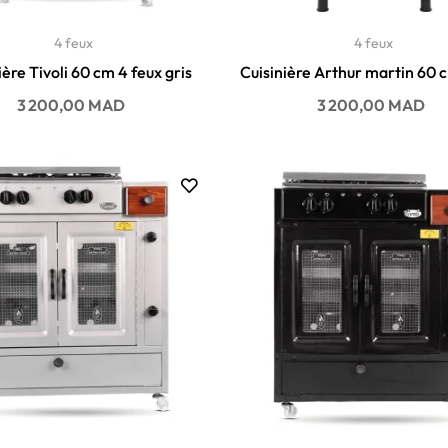
4 feux
4 feux
ière Tivoli 60 cm 4 feux gris
Cuisinière Arthur martin 60 
AKG601A1OX
Prix
Prix
3 200,00 MAD
3 200,00 MAD