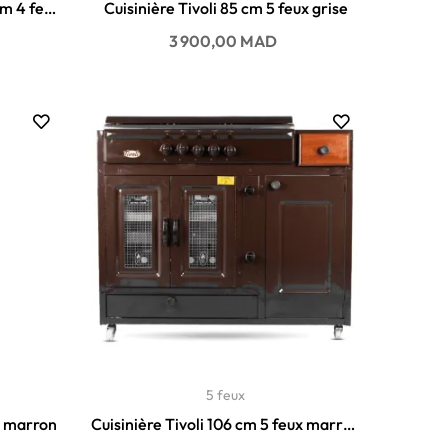
cm 4 feux
Cuisinière Tivoli 85 cm 5 feux grise
Prix
3 900,00 MAD
5 feux
ux marron
Cuisinière Tivoli 106 cm 5 feux marron
avec...