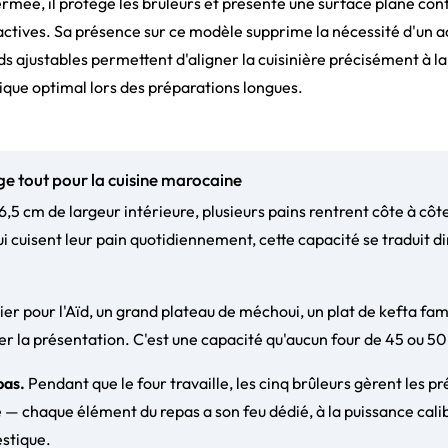
rmée, il protège les brûleurs et présente une surface plane contin
ctives. Sa présence sur ce modèle supprime la nécessité d'un a
s ajustables permettent d'aligner la cuisinière précisément à la 
que optimal lors des préparations longues.
ge tout pour la cuisine marocaine
,5 cm de largeur intérieure, plusieurs pains rentrent côte à côt
qui cuisent leur pain quotidiennement, cette capacité se tradui
er pour l'Aïd, un grand plateau de méchoui, un plat de kefta fami
er la présentation. C'est une capacité qu'aucun four de 45 ou 50
pas.
Pendant que le four travaille, les cinq brûleurs gèrent les p
— chaque élément du repas a son feu dédié, à la puissance calib
stique.