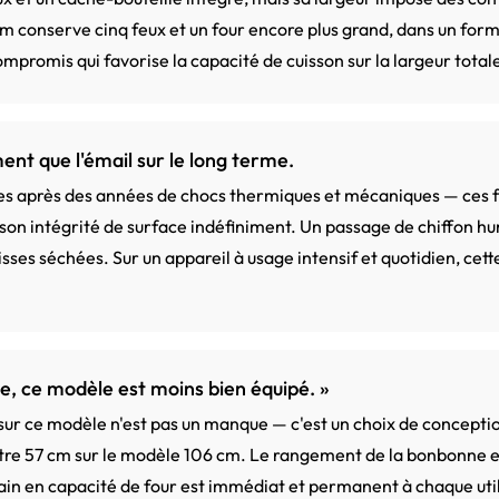
m conserve cinq feux et un four encore plus grand, dans un format
mpromis qui favorise la capacité de cuisson sur la largeur total
ment que l'émail sur le long terme.
es après des années de chocs thermiques et mécaniques — ces fi
on intégrité de surface indéfiniment. Un passage de chiffon hum
sses séchées. Sur un appareil à usage intensif et quotidien, cett
le, ce modèle est moins bien équipé. »
 sur ce modèle n'est pas un manque — c'est un choix de concepti
contre 57 cm sur le modèle 106 cm. Le rangement de la bonbonne e
ain en capacité de four est immédiat et permanent à chaque util