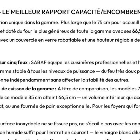
M — LE MEILLEUR RAPPORT CAPACITÉ/ENCOMBR
ition unique dans la gamme. Plus large que le 75 cm pour accueil
— et doté du four le plus généreux de toute la gamme avec ses
66,
 avec un couvercle en verre rabattable et une hauteur réglable d
ur cinq feux :
SABAF équipe les cuisinières professionnelles et
lamme stable à tous les niveaux de puissance — du feu très doux po
ionne indépendamment sans affecter la stabilité des autres.
 de cuisson de la gamme :
À titre de comparaison, les modèles 7
e ce modèle 85 cm atteint 66,5 cm — un volume intérieur qui acc
, ou une fournée de pain exceptionnelle. Pour les foyers qui font
urface inoxydable ne se fissure pas, ne s'écaille pas avec les an
ffon humide suffit pour l'entretien courant — le vinaigre blanc dil