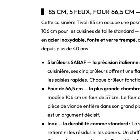
85 CM, 5 FEUX, FOUR 66,5 C
Cette cuisinière Tivoli 85 cm occupe une pos
106 cm pour les cuisines de taille standard 
en
acier inoxydable, fonte et verre trempé
,
depuis plus de 40 ans.
5 brûleurs SABAF — la précision italienne s
cuisinière, ses cinq brûleurs offrent une f
les saisies rapides. Chaque brûleur fonct
Four de 66,5 cm — la plus grande chambre
modèle 106 cm un four de 57 cm. Le four d
pièce de viande entière dans son grand plat
est un argument décisif.
Inox — la durabilité comme standard :
La s
retient ni les résidus ni les odeurs. Un chi