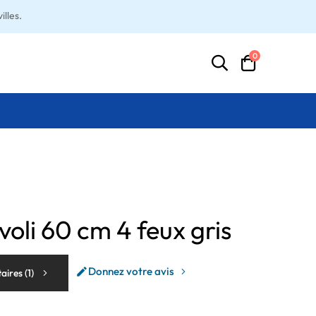
lles.
0
voli 60 cm 4 feux gris
Donnez votre avis

aires (
1
)