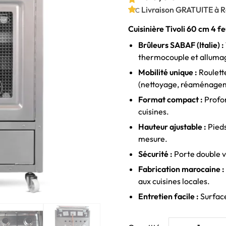
Livraison GRATUITE à Ra
TTC
Cuisinière Tivoli 60 cm 4 fe
Brûleurs SABAF (Italie) :
thermocouple et allumag
Mobilité unique :
Roulett
(nettoyage, réaménage
Format compact :
Profon
cuisines.
Hauteur ajustable :
Pieds
mesure.
Sécurité :
Porte double v
Fabrication marocaine :
aux cuisines locales.
Entretien facile :
Surface