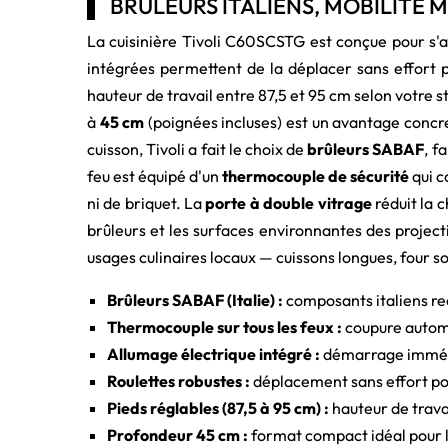
BRÛLEURS ITALIENS, MOBILITÉ 
La cuisinière Tivoli C60SCSTG est conçue pour s'ada
intégrées permettent de la déplacer sans effort p
hauteur de travail entre 87,5 et 95 cm selon votre 
à
45 cm
(poignées incluses) est un avantage concret 
cuisson, Tivoli a fait le choix de
brûleurs SABAF
, f
feu est équipé d'un
thermocouple de sécurité
qui c
ni de briquet. La
porte à double vitrage
réduit la c
brûleurs et les surfaces environnantes des project
usages culinaires locaux — cuissons longues, four sol
Brûleurs SABAF (Italie) :
composants italiens reco
Thermocouple sur tous les feux :
coupure automat
Allumage électrique intégré :
démarrage immédia
Roulettes robustes :
déplacement sans effort po
Pieds réglables (87,5 à 95 cm) :
hauteur de travai
Profondeur 45 cm :
format compact idéal pour les