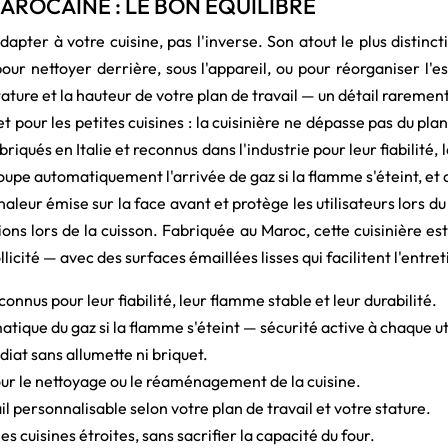
MAROCAINE : LE BON ÉQUILIBRE
pter à votre cuisine, pas l'inverse. Son atout le plus distinct
our nettoyer derrière, sous l'appareil, ou pour réorganiser l'
stature et la hauteur de votre plan de travail — un détail rare
pour les petites cuisines : la cuisinière ne dépasse pas du plan 
abriqués en Italie et reconnus dans l'industrie pour leur fiabilité
oupe automatiquement l'arrivée de gaz si la flamme s'éteint, et 
haleur émise sur la face avant et protège les utilisateurs lors d
ions lors de la cuisson. Fabriquée au Maroc, cette cuisinière 
licité — avec des surfaces émaillées lisses qui facilitent l'entre
nnus pour leur fiabilité, leur flamme stable et leur durabilité.
ique du gaz si la flamme s'éteint — sécurité active à chaque uti
t sans allumette ni briquet.
ur le nettoyage ou le réaménagement de la cuisine.
l personnalisable selon votre plan de travail et votre stature.
 cuisines étroites, sans sacrifier la capacité du four.