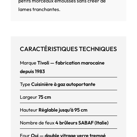
petits morceaux émoussés sans créer de
lames tranchantes.
CARACTÉRISTIQUES TECHNIQUES
Marque
Tivoli — fabrication marocaine
depuis 1983
Type
Cuisinière à gaz autoportante
Largeur
75 cm
Hauteur
Réglable jusqu'à 95 cm
Nombre de feux
4 brûleurs SABAF (Italie)
Four
Oui — double vitrage verre trempé