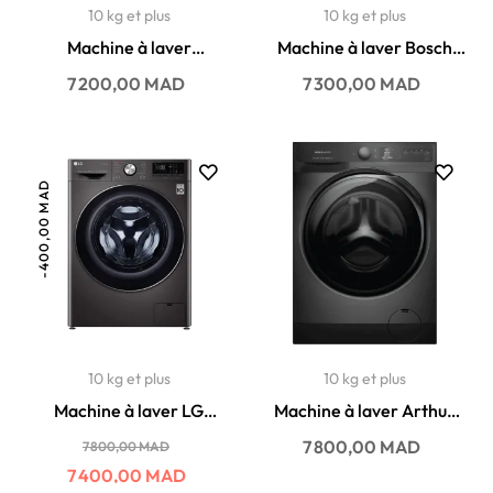
10 kg et plus
10 kg et plus
Machine à laver
Machine à laver Bosch
Whirlpool 10KG 1400
10KG 1400 t/min
Prix
Prix
7 200,00 MAD
7 300,00 MAD
t/min W6...
WGA2540XME
-400,00 MAD
10 kg et plus
10 kg et plus
Machine à laver LG
Machine à laver Arthur
10.5KG 1400 t/min
martin 11KG 1400 t/min...
Prix
Prix
Prix
7 800,00 MAD
7 800,00 MAD
habituel
F4V9RWP2E
7 400,00 MAD