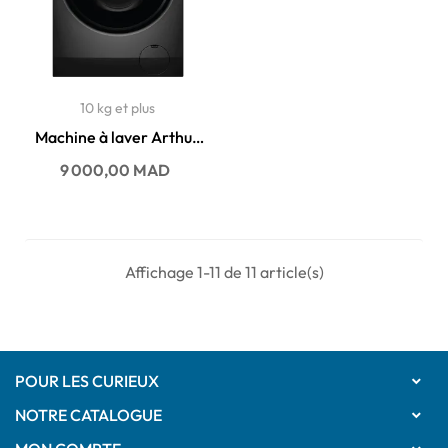
10 kg et plus
Machine à laver Arthur
martin 13KG 1400 t/min...
Prix
9 000,00 MAD
Affichage 1-11 de 11 article(s)
POUR LES CURIEUX

NOTRE CATALOGUE
