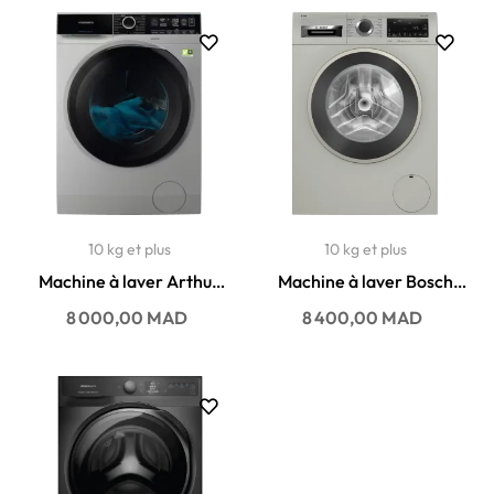
10 kg et plus
10 kg et plus
Machine à laver Arthur
Machine à laver Bosch
martin 10KG 1600 t/min...
10KG 1400 t/min
Prix
Prix
8 000,00 MAD
8 400,00 MAD
WGA254AXEG