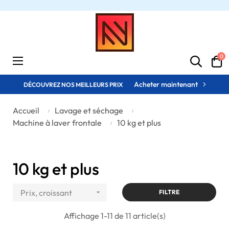
0
Basculer
☰
la
navigation
Acheter maintenant
DÉCOUVREZ NOS MEILLEURS PRIX
Accueil
Lavage et séchage
Machine à laver frontale
10 kg et plus
10 kg et plus
Prix, croissant

FILTRE
Affichage 1-11 de 11 article(s)