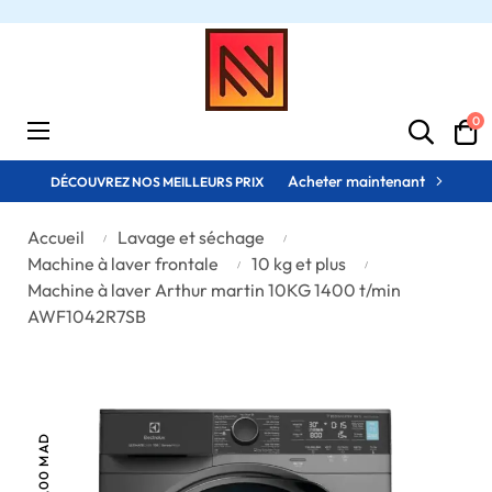
0
Basculer
☰
la
navigation
Acheter maintenant
DÉCOUVREZ NOS MEILLEURS PRIX
Accueil
Lavage et séchage
Machine à laver frontale
10 kg et plus
Machine à laver Arthur martin 10KG 1400 t/min
AWF1042R7SB
-300,00 MAD