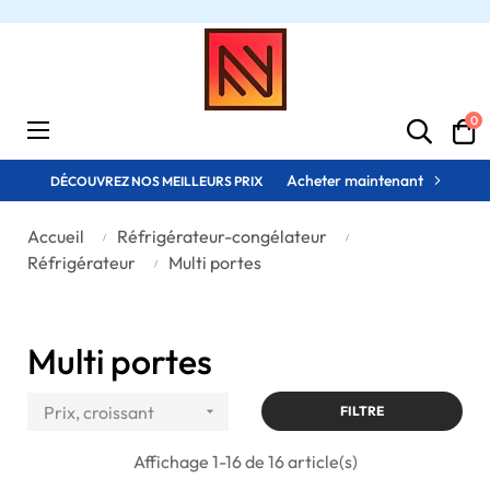
0
Basculer
☰
la
navigation
Acheter maintenant
DÉCOUVREZ NOS MEILLEURS PRIX
Accueil
Réfrigérateur-congélateur
Réfrigérateur
Multi portes
Multi portes
Prix, croissant

FILTRE
Affichage 1-16 de 16 article(s)