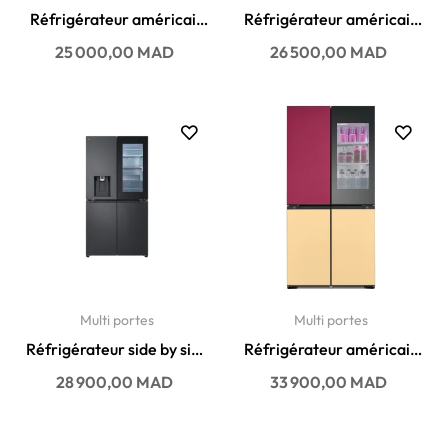
Réfrigérateur américain
Réfrigérateur américain
LG No Frost 635 litres...
Samsung No Frost 602...
Prix
Prix
25 000,00 MAD
26 500,00 MAD
Multi portes
Multi portes
Réfrigérateur side by side
Réfrigérateur américain
LG No Frost 601...
LG No Frost 671 litres...
Prix
Prix
28 900,00 MAD
33 900,00 MAD