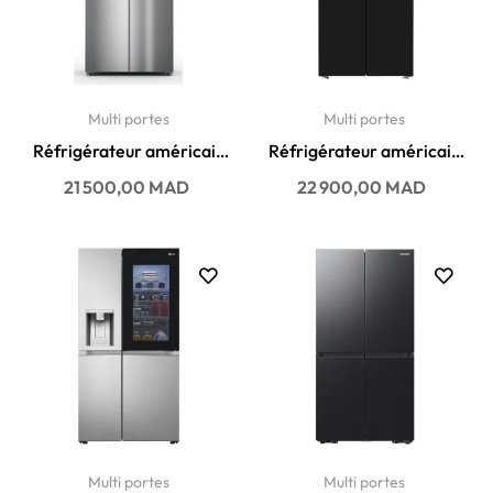
Multi portes
Multi portes
Réfrigérateur américain
Réfrigérateur américain
Whirlpool No Frost 594...
Whirlpool No Frost 591...
Prix
Prix
21 500,00 MAD
22 900,00 MAD
Multi portes
Multi portes