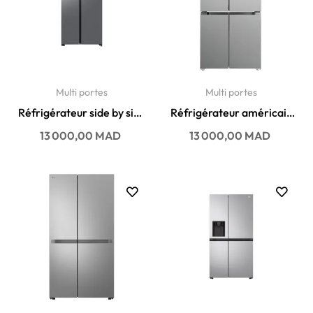
Multi portes
Multi portes
Réfrigérateur side by side
Réfrigérateur américain
Samsung No Frost 651...
Arthur martin No Frost...
Prix
Prix
13 000,00 MAD
13 000,00 MAD