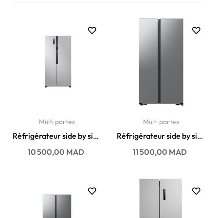
Multi portes
Multi portes
Réfrigérateur side by side
Réfrigérateur side by side
LG No Frost 423...
Samsung No Frost 564...
Prix
Prix
10 500,00 MAD
11 500,00 MAD