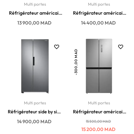
Multi portes
Multi portes
Réfrigérateur américain
Réfrigérateur américain
LG No Frost 703 litres...
LG No Frost 638 litres...
Prix
Prix
13 900,00 MAD
14 400,00 MAD
-300,00 MAD
Multi portes
Multi portes
Réfrigérateur side by side
Réfrigérateur américain
Samsung No Frost 670...
Arthur martin No Frost...
Prix
Prix
Prix
14 900,00 MAD
15 500,00 MAD
habituel
15 200,00 MAD