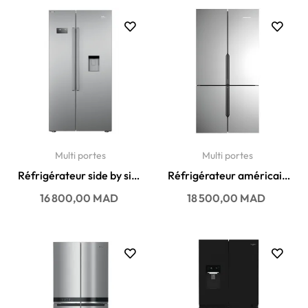
Multi portes
Multi portes
Réfrigérateur side by side
Réfrigérateur américain
Beko No Frost 630...
Arthur martin No Frost...
Prix
Prix
16 800,00 MAD
18 500,00 MAD