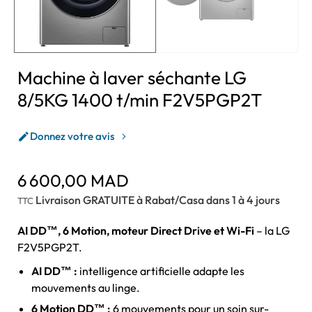
Machine à laver séchante LG
8/5KG 1400 t/min F2V5PGP2T
Donnez votre avis

6 600,00 MAD
Livraison GRATUITE à Rabat/Casa dans 1 à 4 jours
TTC
AI DD™, 6 Motion, moteur Direct Drive et Wi-Fi
– la LG
F2V5PGP2T.
AI DD™ :
intelligence artificielle adapte les
mouvements au linge.
6 Motion DD™ :
6 mouvements pour un soin sur-