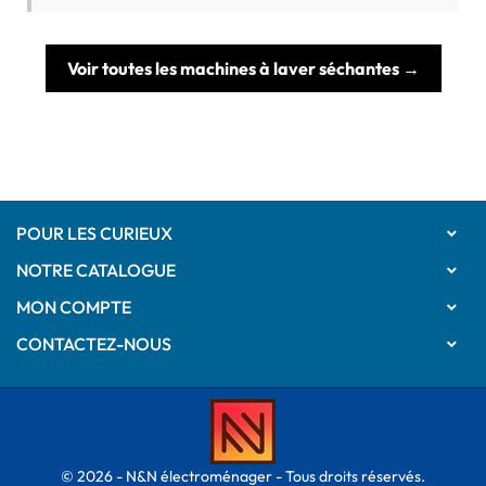
Voir toutes les machines à laver séchantes →
POUR LES CURIEUX

NOTRE CATALOGUE

MON COMPTE

CONTACTEZ-NOUS

© 2026 - N&N électroménager - Tous droits réservés.