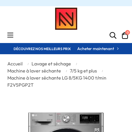
0
Basculer
☰
la
navigation
Acheter maintenant
DÉCOUVREZ NOS MEILLEURS PRIX
Accueil
Lavage et séchage
Machine à laver séchante
7/5 kg et plus
Machine à laver séchante LG 8/5KG 1400 t/min
F2V5PGP2T