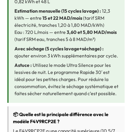
0,82 kWh et 48 L
Estimation mensuelle (15 cycles lavage) :
12,3
kWh — entre
15 et 22 MAD/mois
(tarif SRM
électricité, tranches 1,20 à 1,80 MAD/kWh)
Eau : 720 L/mois — entre
3,60 et 5,80 MAD/mois
(tarif SRM eau, tranches 5 à 8 MAD/m³)
Avec séchage (5 cycles lavage+séchage) :
ajouter environ 3 kWh supplémentaires par cycle.
Astuce :
Utilisez le mode Ultra Silence pour les
lessives de nuit. Le programme Rapide 30′ est
idéal pour les petites charges. Pour réduire la
consommation, évitez le séchage systématique et
faites sécher naturellement quand c’est possible.
📦 Quelle est la principale différence avec le
modèle F4V9RCP2E ?
Le F4V9RCP2E a une capacité supérieure (10,5/7