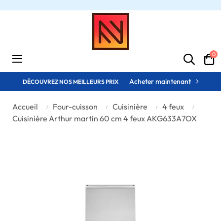
0
Basculer
☰
la
navigation
Acheter maintenant
DÉCOUVREZ NOS MEILLEURS PRIX
Accueil
Four-cuisson
Cuisinière
4 feux
Cuisinière Arthur martin 60 cm 4 feux AKG633A7OX