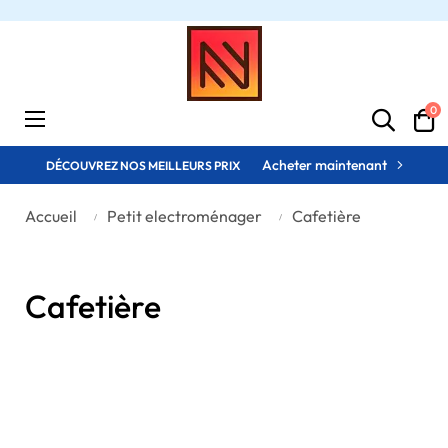
0
Basculer
☰
la
navigation
Acheter maintenant
DÉCOUVREZ NOS MEILLEURS PRIX
Accueil
Petit electroménager
Cafetière
Cafetière