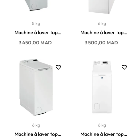
5 kg
6 kg
Machine à laver top
Machine à laver top
Whirlpool 5KG 1100
Arthur martin 6KG
Prix
Prix
3 450,00 MAD
3 500,00 MAD
t/min...
1000...
6 kg
6 kg
Machine à laver top
Machine à laver top