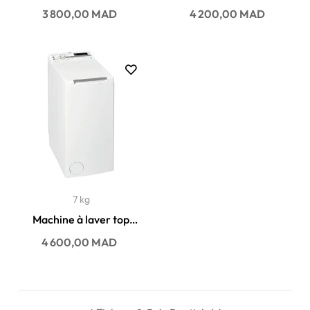
Whirlpool 6KG 1200
Arthur martin 6KG
Prix
Prix
3 800,00 MAD
4 200,00 MAD
t/min...
1000...
7 kg
Machine à laver top
Whirlpool 7KG 1200
Prix
4 600,00 MAD
t/min...