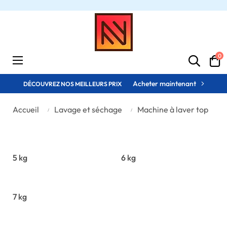
0
Basculer
☰
la
navigation
Acheter maintenant
DÉCOUVREZ NOS MEILLEURS PRIX
Accueil
Lavage et séchage
Machine à laver top
5 kg
6 kg
7 kg