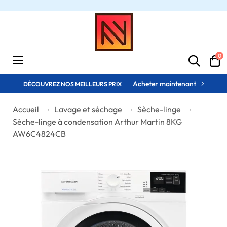
0
Basculer
☰
la
navigation
Acheter maintenant
DÉCOUVREZ NOS MEILLEURS PRIX
Accueil
Lavage et séchage
Sèche-linge
Sèche-linge à condensation Arthur Martin 8KG
AW6C4824CB