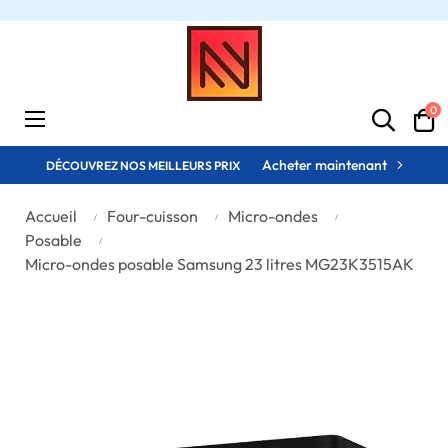
0
Basculer
☰
la
navigation
Acheter maintenant
DÉCOUVREZ NOS MEILLEURS PRIX
Accueil
Four-cuisson
Micro-ondes
Posable
Micro-ondes posable Samsung 23 litres MG23K3515AK