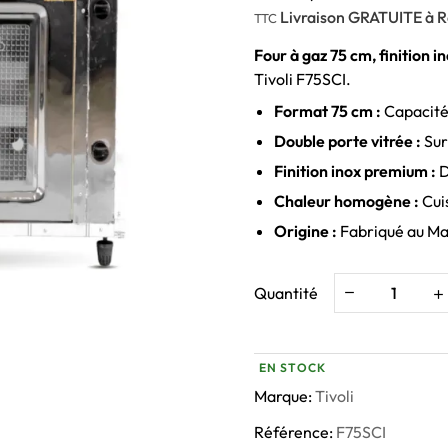
Livraison GRATUITE à R
TTC
Four à gaz 75 cm, finition 
Tivoli F75SCI.
Format 75 cm :
Capacité 
Double porte vitrée :
Surv
Finition inox premium :
D
Chaleur homogène :
Cuis
Origine :
Fabriqué au Ma
Quantité
EN STOCK
Marque:
Tivoli
Référence:
F75SCI