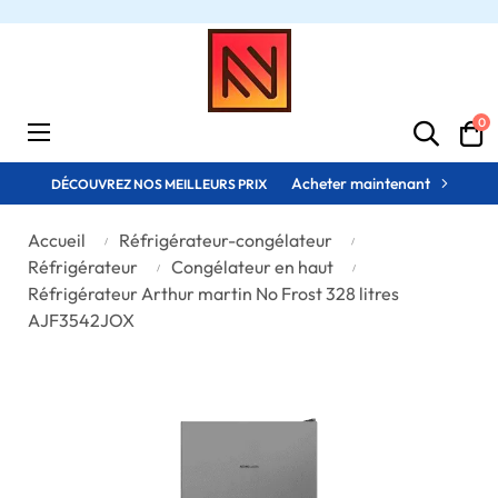
0
Basculer
☰
la
navigation
Acheter maintenant
DÉCOUVREZ NOS MEILLEURS PRIX
Accueil
Réfrigérateur-congélateur
Réfrigérateur
Congélateur en haut
Réfrigérateur Arthur martin No Frost 328 litres
AJF3542JOX