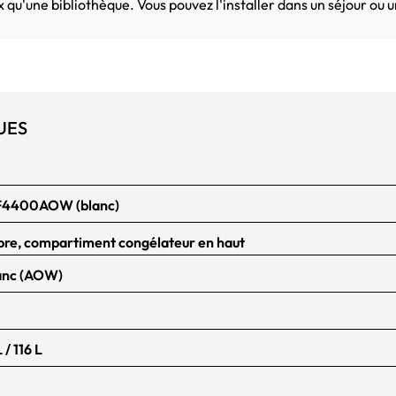
x qu'une bibliothèque. Vous pouvez l'installer dans un séjour ou
UES
JF4400AOW (blanc)
bre, compartiment congélateur en haut
lanc (AOW)
 / 116 L