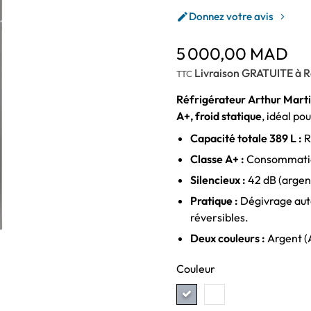
Donnez votre avis

5 000,00 MAD
Livraison GRATUITE à R
TTC
Réfrigérateur Arthur Mar
A+, froid statique
, idéal po
Capacité totale 389 L :
R
Classe A+ :
Consommation
Silencieux :
42 dB (argent
Pratique :
Dégivrage aut
réversibles.
Deux couleurs :
Argent (
Couleur