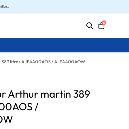
lles.
0
in 389 litres AJF4400AOS / AJF4400AOW
ur Arthur martin 389
400AOS /
OW