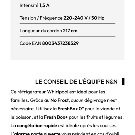
Intensité
1,5 A
Tension / Fréquence
220-240 V / 50 Hz
Longueur du cordon
217 cm
Code EAN
8003437238529
LE CONSEIL DE L'ÉQUIPE N&N
Ce réfrigérateur Whirlpool est idéal pour les
familles. Grâce au
No Frost
, aucun dégivrage n'est
nécessaire. Utilisez la
FreshBox 0°
pour la viande et
le poisson, et la
Fresh Box+
pour les fruits et légumes.
La
congélation rapide
est idéale après les courses.
L'
alarme porte ouverte
vous prévient en cas d'oubli.