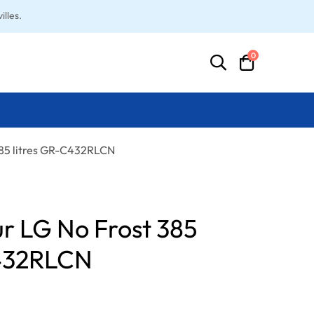
lles.
0
385 litres GR-C432RLCN
ur LG No Frost 385
C432RLCN