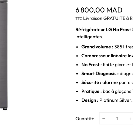
6 800,00 MAD
Livraison GRATUITE à R
TTC
Réfrigérateur LG No Fros
intelligentes.
Grand volume :
385 litre
Compresseur linéaire Inv
No Frost :
fini le givre et
Smart Diagnosis :
diagno
Sécurité :
alarme porte o
Pratique :
bac à glaçons 
Design :
Platinum Silver.
Quantité