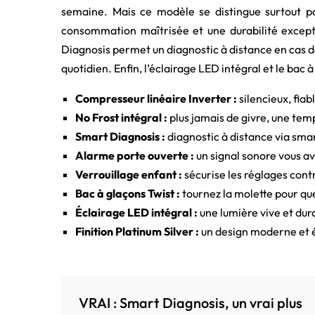
semaine. Mais ce modèle se distingue surtout pa
consommation maîtrisée et une durabilité excepti
Diagnosis permet un diagnostic à distance en cas de
quotidien. Enfin, l’éclairage LED intégral et le bac
Compresseur linéaire Inverter :
silencieux, fia
No Frost intégral :
plus jamais de givre, une tem
Smart Diagnosis :
diagnostic à distance via sma
Alarme porte ouverte :
un signal sonore vous ave
Verrouillage enfant :
sécurise les réglages cont
Bac à glaçons Twist :
tournez la molette pour qu
Éclairage LED intégral :
une lumière vive et dura
Finition Platinum Silver :
un design moderne et 
VRAI : Smart Diagnosis, un vrai plus