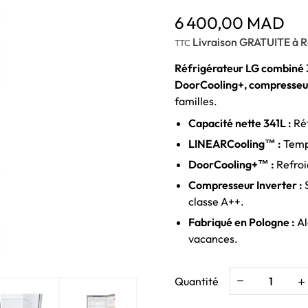
6 400,00 MAD
Livraison GRATUITE à R
TTC
Réfrigérateur LG combiné 
DoorCooling+, compresseur 
familles.
Capacité nette 341L :
Réf
LINEARCooling™ :
Tempé
DoorCooling+™ :
Refroi
Compresseur Inverter :
S
classe A++.
Fabriqué en Pologne :
Al
vacances.
Quantité