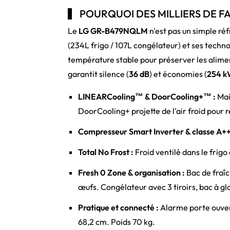
POURQUOI DES MILLIERS DE F
Le
LG GR-B479NQLM
n'est pas un simple réf
(234L frigo / 107L congélateur) et ses techn
température stable pour préserver les alime
garantit silence (
36 dB
) et économies (
254 k
LINEARCooling™ & DoorCooling+™ :
Mai
DoorCooling+ projette de l'air froid pour 
Compresseur Smart Inverter & classe A++
Total No Frost :
Froid ventilé dans le frigo 
Fresh 0 Zone & organisation :
Bac de fraîc
œufs. Congélateur avec 3 tiroirs, bac à gl
Pratique et connecté :
Alarme porte ouvert
68,2 cm. Poids 70 kg.