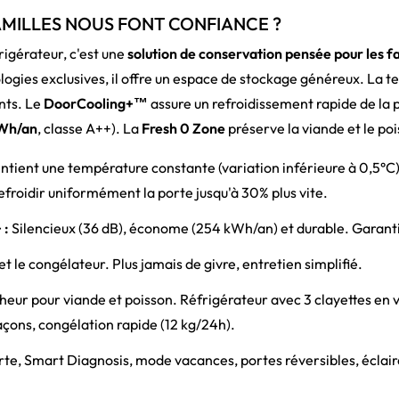
AMILLES NOUS FONT CONFIANCE ?
rigérateur, c'est une
solution de conservation pensée pour les f
ologies exclusives, il offre un espace de stockage généreux. La 
nts. Le
DoorCooling+™
assure un refroidissement rapide de la 
Wh/an
, classe A++). La
Fresh 0 Zone
préserve la viande et le po
ntient une température constante (variation inférieure à 0,5°C
refroidir uniformément la porte jusqu'à 30% plus vite.
 :
Silencieux (36 dB), économe (254 kWh/an) et durable. Garant
et le congélateur. Plus jamais de givre, entretien simplifié.
heur pour viande et poisson. Réfrigérateur avec 3 clayettes en v
açons, congélation rapide (12 kg/24h).
e, Smart Diagnosis, mode vacances, portes réversibles, éclair