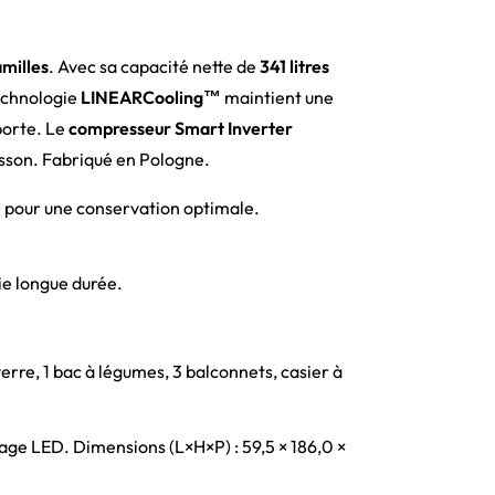
amilles
. Avec sa capacité nette de
341 litres
technologie
LINEARCooling™
maintient une
porte. Le
compresseur Smart Inverter
isson. Fabriqué en Pologne.
) pour une conservation optimale.
ie longue durée.
erre, 1 bac à légumes, 3 balconnets, casier à
age LED. Dimensions (L×H×P) : 59,5 × 186,0 ×