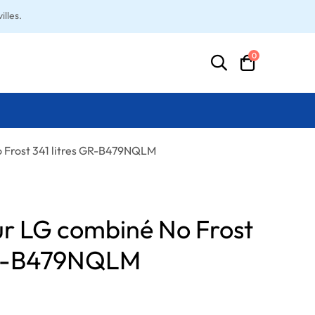
lles.
0
 Frost 341 litres GR-B479NQLM
ur LG combiné No Frost
 GR-B479NQLM