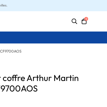
lles.
0
s ACF9700AOS
 coffre Arthur Martin
CF9700AOS