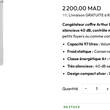
2 200,00 MAD
Livraison GRATUITE à R
TTC
Congélateur coffre Arthur M
silencieux 40 dB, contrôle
petits foyers ou comme con
Capacité 97 litres :
Volum
Froid statique :
Conserva
Classe énergétique A+ :
Très silencieux :
40 dB se
Design compact silver :
D
Quantité
EN STOCK