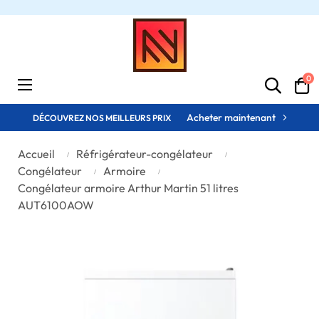
0
Basculer
☰
la
navigation
Acheter maintenant
DÉCOUVREZ NOS MEILLEURS PRIX
Accueil
Réfrigérateur-congélateur
Congélateur
Armoire
Congélateur armoire Arthur Martin 51 litres
AUT6100AOW