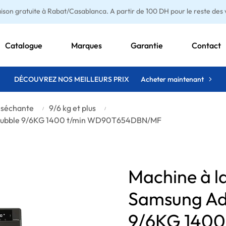
aison gratuite à Rabat/Casablanca. A partir de 100 DH pour le reste des vi
Catalogue
Marques
Garantie
Contact
DÉCOUVREZ NOS MEILLEURS PRIX
Acheter maintenant
 séchante
9/6 kg et plus
oBubble 9/6KG 1400 t/min WD90T654DBN/MF
Machine à l
Samsung Ad
9/6KG 1400