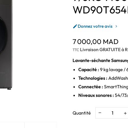
WD90T654
Donnez votre avis

7 000,00 MAD
Livraison GRATUITE à R
TTC
Lavante-séchante Samsu
Capacité :
9 kg lavage / 
Technologies :
AddWash, 
Connectée :
SmartThings
Niveaux sonores :
54/73/
Quantité