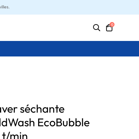
lles.
0
aver séchante
dWash EcoBubble
 t/min