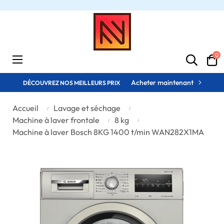
0
Basculer
☰
la
navigation
Acheter maintenant
DÉCOUVREZ NOS MEILLEURS PRIX
Accueil
Lavage et séchage
Machine à laver frontale
8 kg
Machine à laver Bosch 8KG 1400 t/min WAN282X1MA