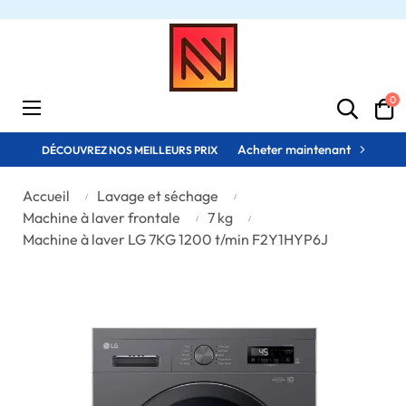
0
Basculer
☰
la
navigation
Acheter maintenant
DÉCOUVREZ NOS MEILLEURS PRIX
Accueil
Lavage et séchage
Machine à laver frontale
7 kg
Machine à laver LG 7KG 1200 t/min F2Y1HYP6J