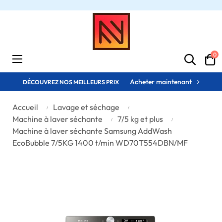
0
Basculer
☰
la
navigation
Acheter maintenant
DÉCOUVREZ NOS MEILLEURS PRIX
Accueil
Lavage et séchage
Machine à laver séchante
7/5 kg et plus
Machine à laver séchante Samsung AddWash
EcoBubble 7/5KG 1400 t/min WD70T554DBN/MF