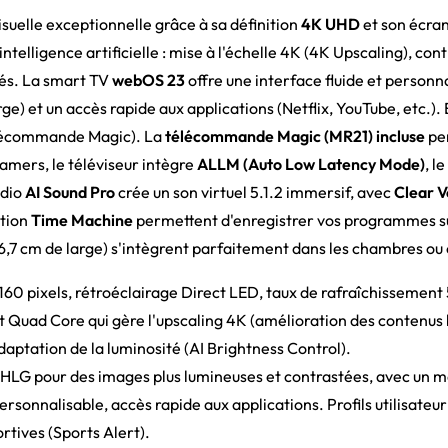
suelle exceptionnelle grâce à sa définition
4K UHD
et son écra
intelligence artificielle : mise à l'échelle 4K (4K Upscaling), con
rés. La smart TV
webOS 23
offre une interface fluide et personna
e) et un accès rapide aux applications (Netflix, YouTube, etc.).
élécommande Magic). La
télécommande Magic (MR21) incluse
per
amers, le téléviseur intègre
ALLM (Auto Low Latency Mode)
, l
udio
AI Sound Pro
crée un son virtuel 5.1.2 immersif, avec
Clear V
ction
Time Machine
permettent d'enregistrer vos programmes sur
6,7 cm de large) s'intègrent parfaitement dans les chambres ou 
60 pixels, rétroéclairage Direct LED, taux de rafraîchissement 
t Quad Core qui gère l'upscaling 4K (amélioration des contenus b
aptation de la luminosité (AI Brightness Control).
LG pour des images plus lumineuses et contrastées, avec un 
personnalisable, accès rapide aux applications. Profils utilisate
rtives (Sports Alert).