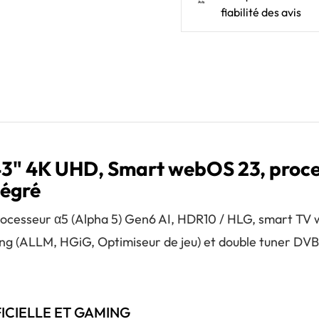
fiabilité des avis
" 4K UHD, Smart webOS 23, proces
tégré
ocesseur α5 (Alpha 5) Gen6 AI, HDR10 / HLG, smart TV 
ing (ALLM, HGiG, Optimiseur de jeu) et double tuner DV
FICIELLE ET GAMING