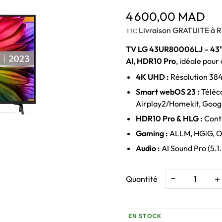
4 600,00 MAD
Livraison GRATUITE à R
TTC
TV LG 43UR80006LJ – 43"
AI, HDR10 Pro
, idéale pour
4K UHD :
Résolution 384
Smart webOS 23 :
Téléc
Airplay2/Homekit, Googl
HDR10 Pro & HLG :
Contr
Gaming :
ALLM, HGiG, Op
Audio :
AI Sound Pro (5.1.
Quantité
EN STOCK