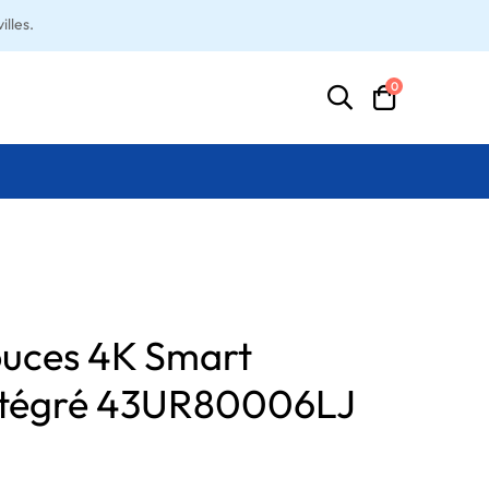
lles.
0
ouces 4K Smart
intégré 43UR80006LJ