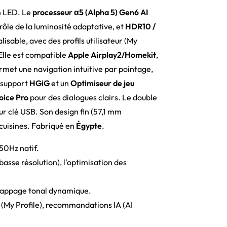
n LED. Le
processeur α5 (Alpha 5) Gen6 AI
trôle de la luminosité adaptative, et
HDR10 /
lisable, avec des profils utilisateur (My
 Elle est compatible
Apple Airplay2/Homekit
,
met une navigation intuitive par pointage,
e support
HGiG
et un
Optimiseur de jeu
oice Pro
pour des dialogues clairs. Le double
 clé USB. Son design fin (57,1 mm
cuisines. Fabriqué en
Égypte
.
50Hz natif.
asse résolution), l'optimisation des
mappage tonal dynamique.
ur (My Profile), recommandations IA (AI