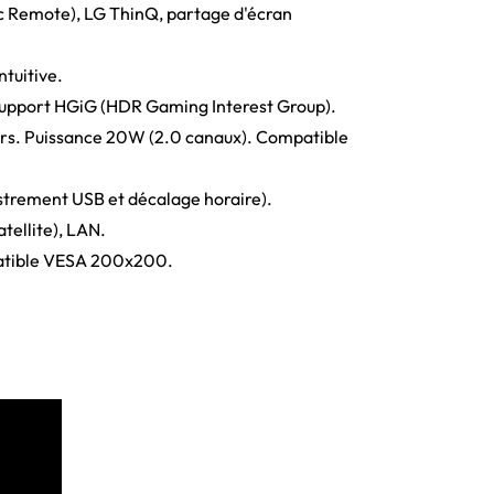
c Remote), LG ThinQ, partage d'écran
ntuitive.
 support HGiG (HDR Gaming Interest Group).
lairs. Puissance 20W (2.0 canaux). Compatible
istrement USB et décalage horaire).
tellite), LAN.
mpatible VESA 200x200.