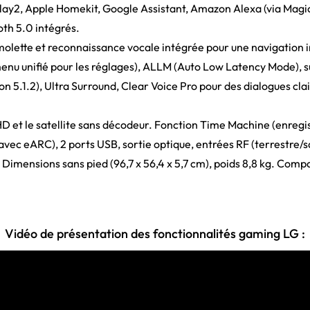
lay2, Apple Homekit, Google Assistant, Amazon Alexa (via Magi
oth 5.0 intégrés.
molette et reconnaissance vocale intégrée pour une navigation i
enu unifié pour les réglages), ALLM (Auto Low Latency Mode),
ion 5.1.2), Ultra Surround, Clear Voice Pro pour des dialogues c
D et le satellite sans décodeur. Fonction Time Machine (enreg
vec eARC), 2 ports USB, sortie optique, entrées RF (terrestre/sa
 Dimensions sans pied (96,7 x 56,4 x 5,7 cm), poids 8,8 kg. Co
Vidéo de présentation des fonctionnalités gaming LG :