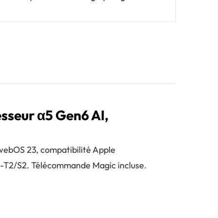
seur α5 Gen6 AI,
webOS 23, compatibilité Apple
B-T2/S2. Télécommande Magic incluse.