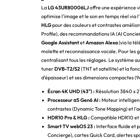
La
LG 43UR80006LJ
offre une expérience vi
optimise l'image et le son en temps réel via l'
HLG
pour des couleurs et contrastes amélio
Profile), des recommandations IA (AI Concierg
Google Assistant
et
Amazon Alexa
(via la t
molette et reconnaissance vocale. Pour les g
centralisant tous les réglages. Le système a
tuner
DVB-T2/S2
(TNT et satellite) et la fon
d'épaisseur) et ses dimensions compactes (9
Écran 4K UHD (43") :
Résolution 3840 x 21
Processeur α5 Gen6 AI :
Moteur intelligen
contrastes (Dynamic Tone Mapping) et l'ad
HDR10 Pro & HLG :
Compatible HDR10 et H
Smart TV webOS 23 :
Interface fluide et 
Concierge), cartes Quick Card, alertes spo