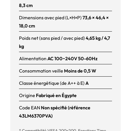
8,3 cm
Dimensions avec pied (L×H×P)
73,6 × 46,4 ×
18,0 cm
Poids net (sans pied / avec pied)
4,65 kg / 4,7
kg
Alimentation
AC 100~240V 50-60Hz
Consommation veille
Moins de 0,5 W
Classe énergétique (de A++ à E)
A
Origine
Fabriqué en Égypte
Code EAN
Non spécifié (référence
43LM6370PVA)
* Compatibilité VESA 200x200. Fonctions Time