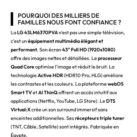
POURQUOI DES MILLIERS DE
FAMILLES NOUS FONT CONFIANCE ?
La
LG 43LM6370PVA
n'est pas une simple télévision,
c'est un
équipement multimédia élégant et
performant
. Son écran
43" Full HD (1920x1080)
offre des images nettes et détaillées. Le
processeur
Quad Core
optimise l'image et réduit le bruit. La
technologie
Active HDR
(HDR10 Pro, HLG) améliore
les contrastes et les couleurs. La plateforme
webOS
Smart TV
et
AI ThinQ
offrent un accès intuitif aux
applications (Netflix, YouTube, LG Store). Le
DTS
Virtual:X
crée un son surround immersif sans
enceintes additionnelles. Ses
récepteurs triple tuner
(TNT, Câble, Satellite) sont intégrés. Fabriquée en
Égypte.