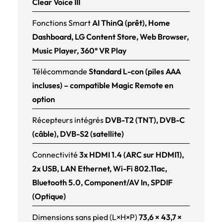
Clear Voice III
Fonctions Smart
AI ThinQ (prêt), Home
Dashboard, LG Content Store, Web Browser,
Music Player, 360° VR Play
Télécommande
Standard L-con (piles AAA
incluses) – compatible Magic Remote en
option
Récepteurs intégrés
DVB-T2 (TNT), DVB-C
(câble), DVB-S2 (satellite)
Connectivité
3x HDMI 1.4 (ARC sur HDMI1),
2x USB, LAN Ethernet, Wi-Fi 802.11ac,
Bluetooth 5.0, Component/AV In, SPDIF
(Optique)
Dimensions sans pied (L×H×P)
73,6 × 43,7 ×